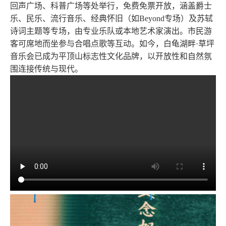
回声广场、科普广场等处举行，免费免票开放，涵盖爵士
乐、民乐、流行音乐、经典怀旧（如Beyond专场）及苏轼
诗词主题等专场，由专业乐队或本地艺术家演出。市民游
客可席地而坐参与合唱点歌等互动‌。如今，白龟湖畔·草坪
音乐会已成为平顶山标志性文化品牌，以开放性和自然氛
围连接传统与现代‌。