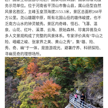
务示范单位。位于河南省平顶山市鲁山县，属山岳型自然
风景名胜区，主峰玉皇顶海拔2153.3米，景区总面积268平
方公里。尧山雄踞中原，既有北国山岳的雄伟峻拔，也不
乏南方山水的钟灵毓秀。景区内奇峰、怪石、飞瀑、温
泉、山花、红叶、溪潭、云海、原始森林、珍禽异兽及众
多人文景观构成了完整的风景体系。专家评价具有“华山之
险、峨嵋之峻、张家界之美、黄山之秀”，集“雄、险、
秀、奇、幽”于一体，是旅游观光、避暑疗养、科研探险、
寻幽觅奇的理想场所。